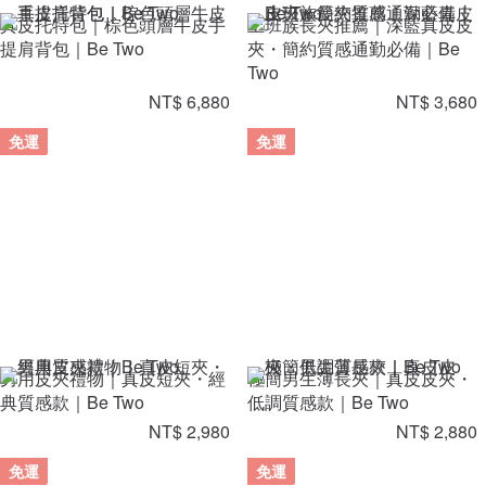
真皮托特包｜棕色頭層牛皮手
上班族長夾推薦｜深藍真皮皮
提肩背包｜Be Two
夾・簡約質感通勤必備｜Be
Two
NT$ 6,880
NT$ 3,680
免運
免運
男用皮夾禮物｜真皮短夾・經
極簡男生薄長夾｜真皮皮夾・
典質感款｜Be Two
低調質感款｜Be Two
NT$ 2,980
NT$ 2,880
免運
免運