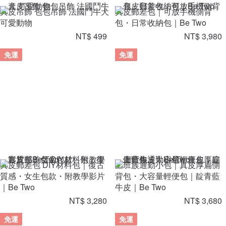
真皮吊飾 包包吊飾 法國鬥牛犬
真皮郵差包｜可放手機側背
可愛動物
包・日常收納包｜Be Two
NT$ 499
NT$ 3,980
免運
免運
真皮郵差包 DIY材料包｜復古
上班族通勤小包｜真皮厚扁側
質感・女生包款・附教學影片
背包・大容量輕便包｜靛青藍
｜Be Two
牛皮｜Be Two
NT$ 3,280
NT$ 3,680
免運
免運