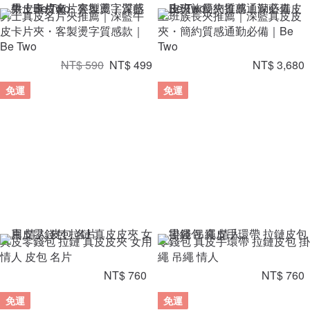
男士真皮名片夾推薦｜深藍牛
上班族長夾推薦｜深藍真皮皮
皮卡片夾・客製燙字質感款｜
夾・簡約質感通勤必備｜Be
Be Two
Two
NT$ 590
NT$ 499
NT$ 3,680
免運
免運
真皮零錢包 拉鏈 真皮皮夾 女用
零錢包 真皮手環帶 拉鏈皮包 掛
情人 皮包 名片
繩 吊繩 情人
NT$ 760
NT$ 760
免運
免運