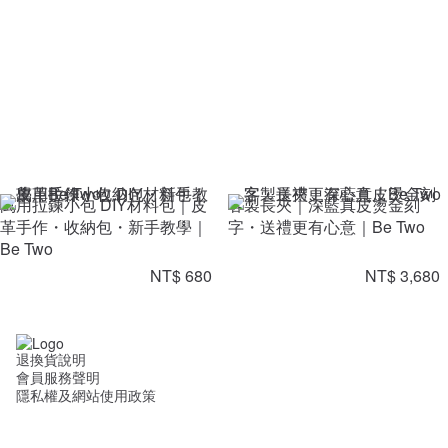
萬用拉鍊小包 DIY材料包｜皮
客製長夾｜深藍真皮燙金刻
革手作・收納包・新手教學｜
字・送禮更有心意｜Be Two
Be Two
NT$ 680
NT$ 3,680
退換貨說明
會員服務聲明
隱私權及網站使用政策