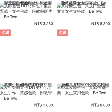
真皮郵差包 DIY材料包｜復古
抹茶綠醫生包｜真皮口金包・
質感・女生包款・附教學影片
文青女生穿搭款｜Be Two
｜Be Two
NT$ 3,280
NT$ 8,800
免運
免運
真皮折疊側背包 DIY材料包｜
大型真皮醫生包｜質感禮物推
女生手作・質感包款・附教學
薦・女生實用包款｜Be Two
｜Be Two
NT$ 1,680
NT$ 8,600