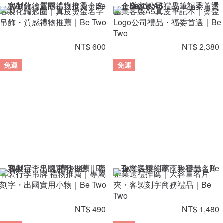
客製化鑰匙圈｜真皮燙金名字
企業客製A5真皮筆記本｜燙金
吊飾・質感禮物推薦｜Be Two
Logo公司禮品・福委首選｜Be
Two
NT$ 600
NT$ 2,380
免運
免運
客製行李吊牌 禮物推薦｜專屬
企業送禮推薦｜大容量名片
刻字・出國實用小物｜Be Two
夾・客製刻字商務禮品｜Be
Two
NT$ 490
NT$ 1,480