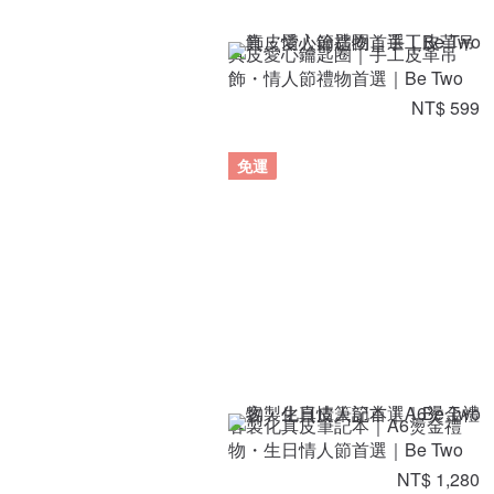
真皮愛心鑰匙圈｜手工皮革吊
飾・情人節禮物首選｜Be Two
NT$ 599
免運
客製化真皮筆記本｜A6燙金禮
物・生日情人節首選｜Be Two
NT$ 1,280