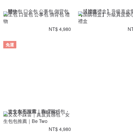
醫生包 口金包 公事包 側背包 禮
【加購禮盒】升級真皮愛
物
禮盒
NT$ 4,980
NT
免運
送女友不踩雷｜真皮質感包・女
生包包推薦｜Be Two
NT$ 4,980