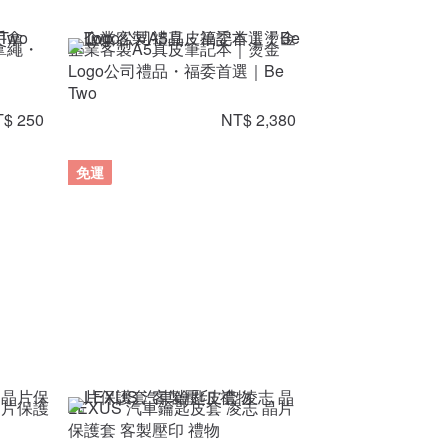
拿繩・
企業客製A5真皮筆記本｜燙金
Logo公司禮品・福委首選｜Be
Two
$ 250
NT$ 2,380
免運
 晶片保護
LEXUS 汽車鑰匙皮套 凌志 晶片
保護套 客製壓印 禮物