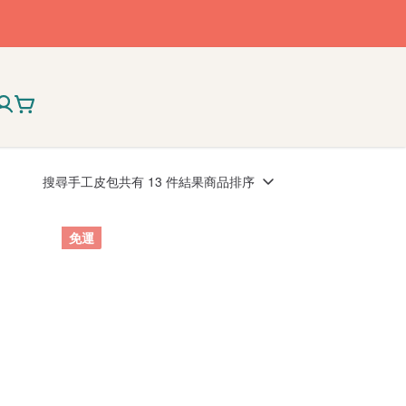
搜尋
手工皮包
共有 13 件結果
商品排序
免運