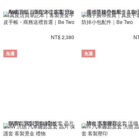
A5真皮活頁筆記本｜客製燙金牛
手機手腕帶推薦｜真皮手
皮手帳・商務送禮首選｜Be Two
防掉小包配件｜Be Two
NT$ 2,380
NT
免運
免運
BMW 汎德 汽車鑰匙皮套 晶片 保
Mini 汽車鑰匙皮套 汎德
護套 客製燙金 禮物
套 客製壓印