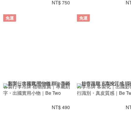
NT$ 750
NT
免運
免運
客製行李吊牌 禮物推薦｜專屬刻
行李吊牌 客製化｜出國必
字・出國實用小物｜Be Two
行識別・真皮質感｜Be Tw
NT$ 490
NT