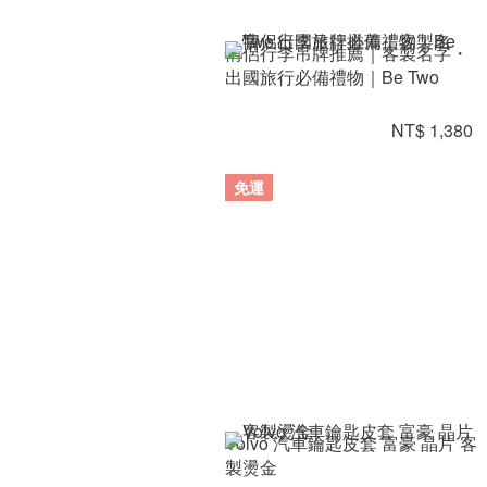
情侶行李吊牌推薦｜客製名字・
出國旅行必備禮物｜Be Two
NT$ 1,380
免運
Volvo 汽車鑰匙皮套 富豪 晶片 客
製燙金