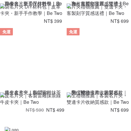
口袋名片夾 DIY材料包｜皮革
名片夾禮物推薦｜雙邊卡夾・
卡夾・新手手作教學｜Be Two
客製刻字質感送禮｜Be Two
NT$ 399
NT$ 699
免運
免運
真皮名片夾｜客製雷雕抹茶綠
男生禮物推薦｜客製名片夾・
牛皮卡夾｜Be Two
雙邊卡片收納質感款｜Be Two
NT$ 590
NT$ 499
NT$ 699