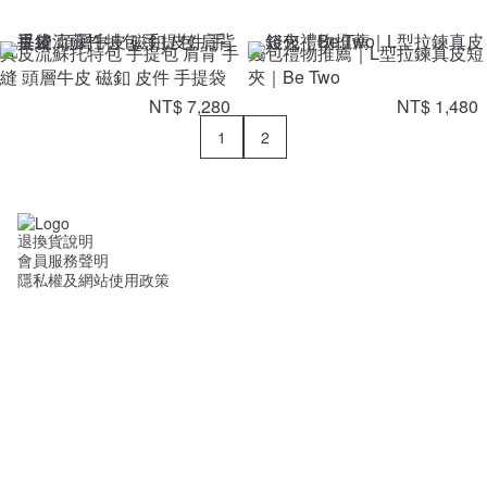
真皮流蘇托特包 手提包 肩背 手
錢包禮物推薦｜L型拉鍊真皮短
縫 頭層牛皮 磁釦 皮件 手提袋
夾｜Be Two
NT$ 7,280
NT$ 1,480
1
2
退換貨說明
會員服務聲明
隱私權及網站使用政策
Powered By Pinzap