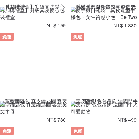
【加購禮盒】升級真皮愛心包
可愛手機掛繩袋｜真皮造型手
裝禮盒
機包・女生質感小包｜Be Two
NT$ 199
NT$ 1,880
免運
免運
造型鑰匙包 真皮鑰匙圈 客製英
真皮吊飾 包包吊飾 法國鬥牛犬
文字母
可愛動物
NT$ 780
NT$ 499
免運
免運