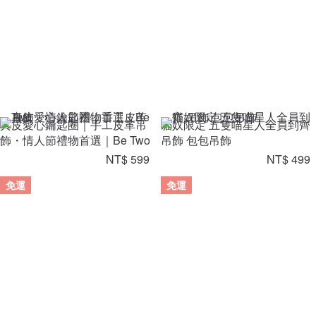
真皮愛心鑰匙圈｜手工皮革吊
貓奴限定 五隻喵星人全員到齊
飾・情人節禮物首選｜Be Two
吊飾 包包吊飾
NT$ 599
NT$ 499
免運
免運