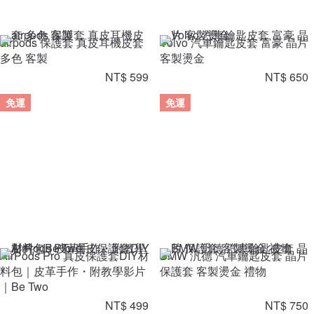
airpods 保護套 真皮耳機皮套
Volvo 汽車鑰匙皮套 富豪 晶片
多色 客製
客製燙金
NT$ 599
NT$ 650
免運
免運
AirPods Pro 真皮保護套DIY材
BMW 汎德 汽車鑰匙皮套 晶片
料包｜皮革手作・附教學影片
保護套 客製燙金 禮物
｜Be Two
NT$ 499
NT$ 750