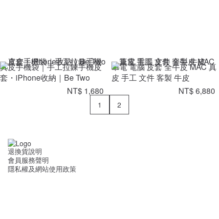
真皮手機袋｜手工拉鍊手機皮
筆電 電腦 皮套 全牛皮 MAC 真
套・iPhone收納｜Be Two
皮 手工 文件 客製 牛皮
NT$ 1,680
NT$ 6,880
1
2
退換貨說明
會員服務聲明
隱私權及網站使用政策