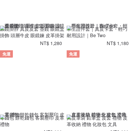
眼鏡掛脖 真皮皮套 墨鏡 眼鏡盒
學生證件套｜真皮卡套・輕巧
掛飾 頭層牛皮 眼鏡鍊 皮革掛架
耐用設計｜Be Two
NT$ 1,280
NT$ 1,180
免運
免運
零錢包 餅乾錢包 客製壓印 皮革
真皮筆袋 鉛筆盒 皮套 禮物 皮
禮物
革收納 禮物 化妝包 文具