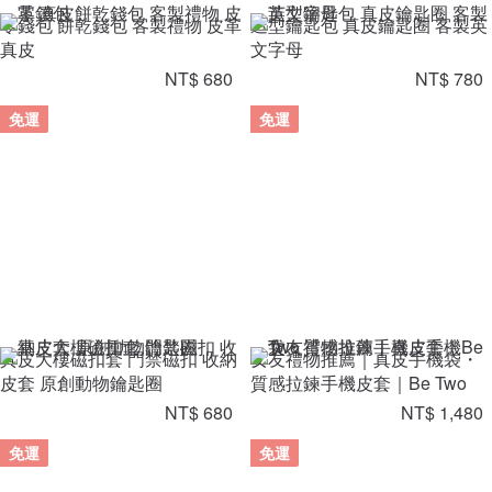
零錢包 餅乾錢包 客製禮物 皮革
造型鑰匙包 真皮鑰匙圈 客製英
真皮
文字母
NT$ 680
NT$ 780
免運
免運
真皮大樓磁扣套 門禁磁扣 收納
女友禮物推薦｜真皮手機袋・
皮套 原創動物鑰匙圈
質感拉鍊手機皮套｜Be Two
NT$ 680
NT$ 1,480
免運
免運