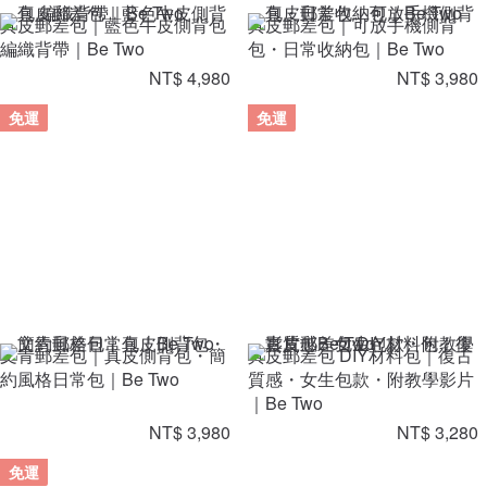
真皮郵差包｜藍色牛皮側背包
真皮郵差包｜可放手機側背
編織背帶｜Be Two
包・日常收納包｜Be Two
NT$ 4,980
NT$ 3,980
免運
免運
文青郵差包｜真皮側背包・簡
真皮郵差包 DIY材料包｜復古
約風格日常包｜Be Two
質感・女生包款・附教學影片
｜Be Two
NT$ 3,980
NT$ 3,280
免運