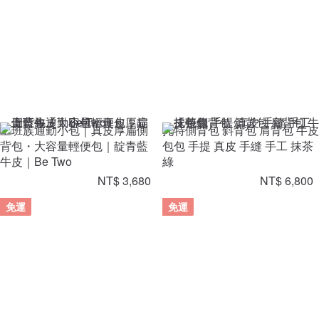
上班族通勤小包｜真皮厚扁側
托特側背包 斜背包 肩背包 牛皮
背包・大容量輕便包｜靛青藍
包包 手提 真皮 手縫 手工 抹茶
牛皮｜Be Two
綠
NT$ 3,680
NT$ 6,800
免運
免運