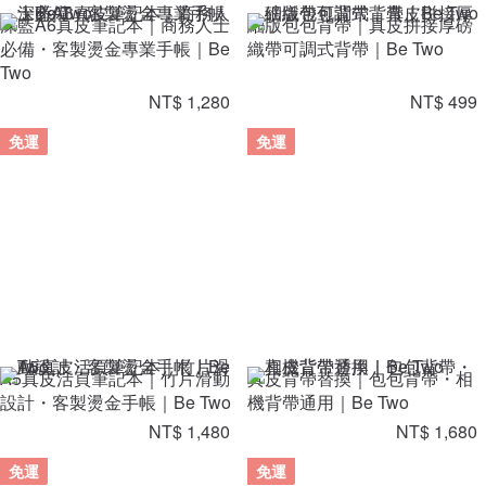
深藍A6真皮筆記本｜商務人士
細版包包背帶｜真皮拼接厚磅
必備・客製燙金專業手帳｜Be
織帶可調式背帶｜Be Two
Two
NT$ 1,280
NT$ 499
免運
免運
A5真皮活頁筆記本｜竹片滑動
真皮背帶替換｜包包背帶・相
設計・客製燙金手帳｜Be Two
機背帶通用｜Be Two
NT$ 1,480
NT$ 1,680
免運
免運