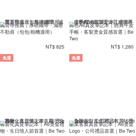
寬背帶推薦｜厚磅織帶・減壓
棕色A6真皮筆記本｜經典牛皮
不勒肩（包包/相機適用）
手帳・客製燙金質感首選｜Be
Two
NT$ 825
NT$ 1,280
免運
免運
客製化真皮筆記本｜A6燙金禮
企業客製真皮筆記本｜A6燙金
物・生日情人節首選｜Be Two
Logo・公司禮品首選｜Be Two