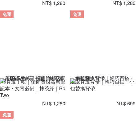
NT$ 1,280
NT$ 1,280
免運
免運
A6真皮手帳｜極簡質感活頁筆
細版真皮背帶｜輕巧百搭・小
記本・文青必備｜抹茶綠｜Be
包替換背帶
Two
NT$ 1,280
NT$ 699
免運