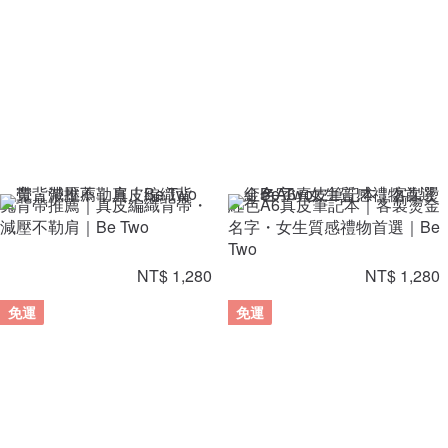
寬背帶推薦｜真皮編織背帶・
紅色A6真皮筆記本｜客製燙金
減壓不勒肩｜Be Two
名字・女生質感禮物首選｜Be
Two
NT$ 1,280
NT$ 1,280
免運
免運