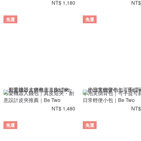
NT$ 1,180
NT$
免運
免運
可愛機器人錢包｜真皮短夾・創
小泡芙側背包｜可手提可
意設計皮夾推薦｜Be Two
日常輕便小包｜Be Two
NT$ 1,480
NT$
免運
免運