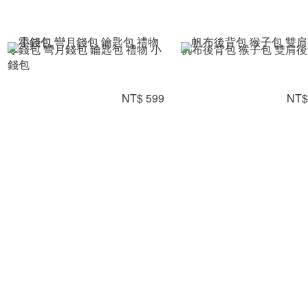
零錢包 彎月錢包 鑰匙包 禮物 小
帆布後背包 猴子包 雙肩
錢包
NT$ 599
NT$