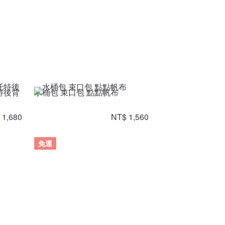
特後背
水桶包 束口包 點點帆布
 1,680
NT$ 1,560
免運