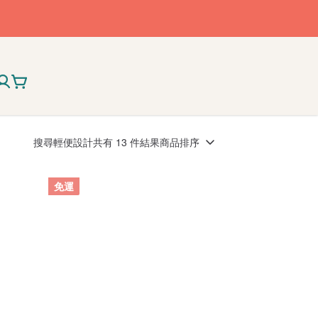
搜尋
輕便設計
共有 13 件結果
商品排序
免運