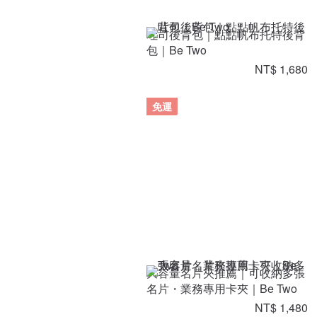
吐司後背包｜點點帆布托特後背
包｜Be Two
NT$ 1,680
免運
大容量名片夾推薦｜可收納多張
名片・業務專用卡夾｜Be Two
NT$ 1,480