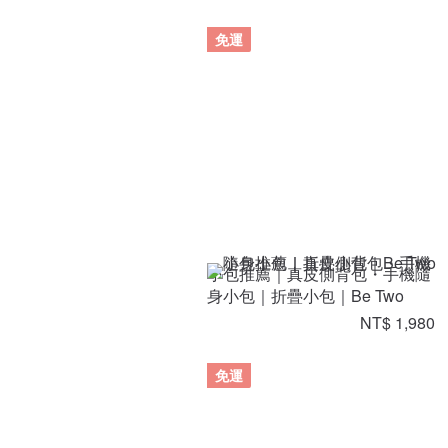
免運
小包推薦｜真皮側背包・手機隨
身小包｜折疊小包｜Be Two
NT$ 1,980
免運