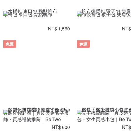
水桶包 束口包 點點帆布
帆布後背包 猴子包 雙肩
NT$ 1,560
NT$
免運
免運
客製化鑰匙圈｜真皮燙金名字吊
可愛手機掛繩袋｜真皮造
飾・質感禮物推薦｜Be Two
包・女生質感小包｜Be Tw
NT$ 600
NT$