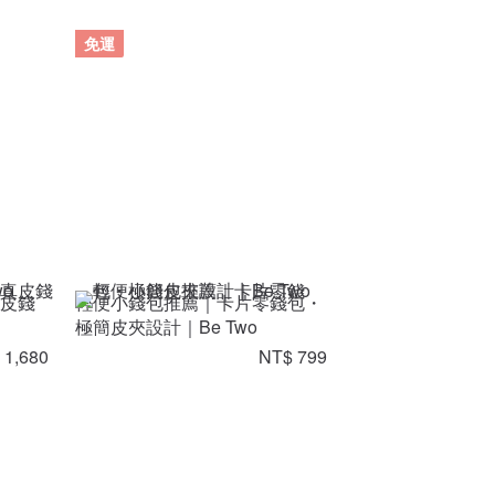
免運
真皮錢
輕便小錢包推薦｜卡片零錢包・
極簡皮夾設計｜Be Two
 1,680
NT$ 799