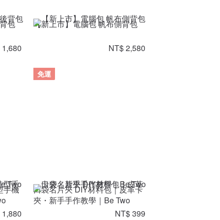
後背包
【新上市】電腦包 帆布側背包
 1,680
NT$ 2,580
免運
型手機
口袋名片夾 DIY材料包｜皮革卡
o
夾・新手手作教學｜Be Two
 1,880
NT$ 399