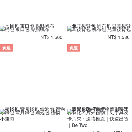
水桶包 束口包 點點帆布
兔耳後背包 帆布包 兒童後背包
NT$ 1,560
NT$ 1,580
免運
免運
零錢包 彎月錢包 鑰匙包 禮物
客製化名片夾禮物｜刻字真皮
小錢包
卡片夾・送禮推薦｜快速出貨
｜Be Two