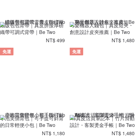
細版包包背帶｜真皮拼接厚磅
可愛機器人錢包｜真皮短夾・
織帶可調式背帶｜Be Two
創意設計皮夾推薦｜Be Two
NT$ 499
NT$ 1,480
免運
免運
小泡芙側背包｜可手提可斜背
A5真皮活頁筆記本｜竹片滑動
的日常輕便小包｜Be Two
設計・客製燙金手帳｜Be Two
NT$ 1,180
NT$ 1,480