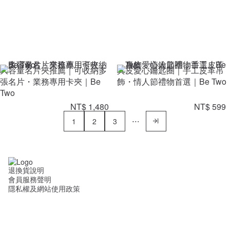
大容量名片夾推薦｜可收納多
真皮愛心鑰匙圈｜手工皮革吊
張名片・業務專用卡夾｜Be
飾・情人節禮物首選｜Be Two
Two
NT$ 1,480
NT$ 599
1
2
3
退換貨說明
會員服務聲明
隱私權及網站使用政策