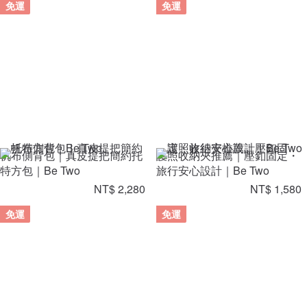
免運
免運
帆布側背包｜真皮提把簡約托
護照收納夾推薦｜壓釦固定・
特方包｜Be Two
旅行安心設計｜Be Two
NT$ 2,280
NT$ 1,580
免運
免運