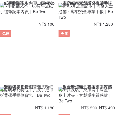
50K手帳補充本｜88頁牛皮紙
深藍A6真皮筆記本｜商務人士
手縫筆記本內頁｜Be Two
必備・客製燙金專業手帳｜Be
Two
NT$ 106
NT$ 1,280
免運
免運
點點帆布托特包｜真皮手把可
男士真皮名片夾推薦｜深藍牛
拆背帶手提側背包｜Be Two
皮卡片夾・客製燙字質感款｜
Be Two
NT$ 1,180
NT$ 590
NT$ 499